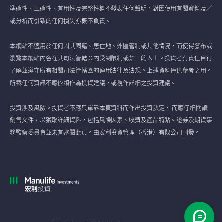
準確性、正確性、有用性及完整性概不發表任何聲明，對因使用有關資料及／
或分析而引致的任何損失亦概不負責。
本網站不適用於任何因其國籍、居住地、外匯管制或其他情況，而使得發布或
瀏覽本網站內容在其司法管轄區內受到限制或禁止的人士。投資者有責任自行
了解並遵守所有相關司法管轄區的適用法律及法規。上述資料僅供參考之用。
所載任何資訊不應依賴作為投資建議，或視作詳細之投資建議。
投資涉及風險。投資者不應只單靠本頁資料而作出投資決定， 而應仔細閱讀
銷售文件，以獲取詳細資料，包括風險因素、收費及產品特點。證券及期貨事
務監察委員會並未有審閱此頁。由宏利投資管理（香港）有限公司刊發。