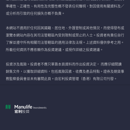
準確性、正確性、有用性及完整性概不發表任何聲明，對因使用有關資料及／
或分析而引致的任何損失亦概不負責。
本網站不適用於任何因其國籍、居住地、外匯管制或其他情況，而使得發布或
瀏覽本網站內容在其司法管轄區內受到限制或禁止的人士。投資者有責任自行
了解並遵守所有相關司法管轄區的適用法律及法規。上述資料僅供參考之用。
所載任何資訊不應依賴作為投資建議，或視作詳細之投資建議。
投資涉及風險。投資者不應只單靠本頁資料而作出投資決定， 而應仔細閱讀
銷售文件，以獲取詳細資料，包括風險因素、收費及產品特點。證券及期貨事
務監察委員會並未有審閱此頁。由宏利投資管理（香港）有限公司刊發。