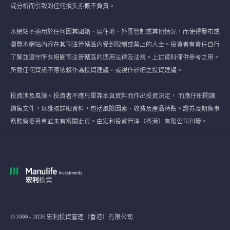
或分析而引致的任何損失亦概不負責。
本網站不適用於任何因其國籍、居住地、外匯管制或其他情況，而使得發布或
瀏覽本網站內容在其司法管轄區內受到限制或禁止的人士。投資者有責任自行
了解並遵守所有相關司法管轄區的適用法律及法規。上述資料僅供參考之用。
所載任何資訊不應依賴作為投資建議，或視作詳細之投資建議。
投資涉及風險。投資者不應只單靠本頁資料而作出投資決定， 而應仔細閱讀
銷售文件，以獲取詳細資料，包括風險因素、收費及產品特點。證券及期貨事
務監察委員會並未有審閱此頁。由宏利投資管理（香港）有限公司刊發。
©1999 - 2026 宏利投資管理（香港）有限公司