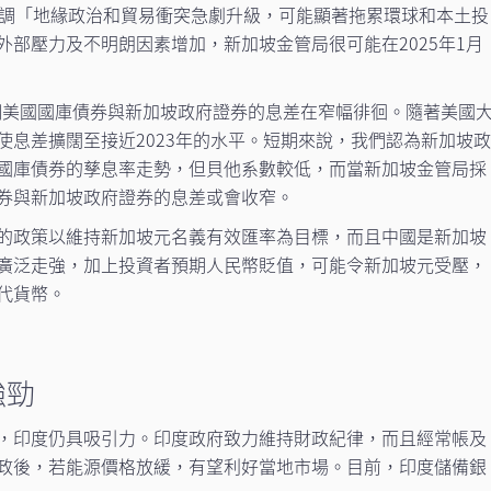
強調「地緣政治和貿易衝突急劇升級，可能顯著拖累環球和本土投
外部壓力及不明朗因素增加，新加坡金管局很可能在2025年1月
年期美國國庫債券與新加坡政府證券的息差在窄幅徘徊。隨著美國
使息差擴闊至接近2023年的水平。短期來說，我們認為新加坡
國庫債券的孳息率走勢，但貝他系數較低，而當新加坡金管局採
券與新加坡政府證券的息差或會收窄。
的政策以維持新加坡元名義有效匯率為目標，而且中國是新加坡
廣泛走強，加上投資者預期人民幣貶值，可能令新加坡元受壓，
代貨幣。
強勁
，印度仍具吸引力。印度政府致力維持財政紀律，而且經常帳及
政後，若能源價格放緩，有望利好當地市場。目前，印度儲備銀