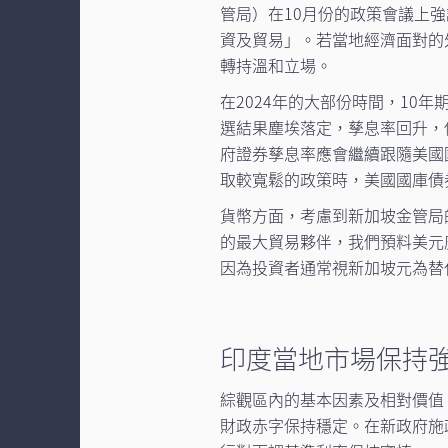
管局）在10月份的政策會議上
資及貿易」。若當地經濟面對的
轉持溫和立場。
在2024年的大部份時間，10
選結果塵埃落定，孳息率回升，
府證券孳息率應會繼續跟隨美國
取較寬鬆的政策時，美國國庫債
貨幣方面，考慮到新加坡金管局
的最大貿易夥伴，我們預料美元
因為投資者通常視新加坡元為替
印度當地市場保持
綜觀區內的基本因素及相對價值
財政赤字保持穩定。在新政府施