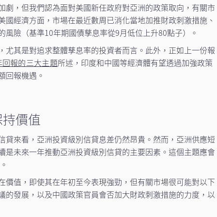
加劇，但我們認為面對美國新任政府對亞洲的政策取向，有關市
美國經濟方面，市場在最近數周已消化當地加推財政刺激措施、
風險（基準10年期國債孳息率從9月低位上升80點子）。
，尤其是對追求整體孳息率的投資者而言。此外，正如上一份報
年回報的三大主題
所述，印度和中國等經濟體有望透過加強政策
額回報機遇。
保持價值
信貸來看，亞洲投資級別信貸息差仍然昂貴。然而，亞洲供應短
續是未來一年推動亞洲投資級別信貸的主要因素。這個主題應會
持。
在價值，即使其在年初至今表現強勁，但有關市場很可能對以下
議的發展，以及中國政策官員會否加大財政刺激措施的力度，以