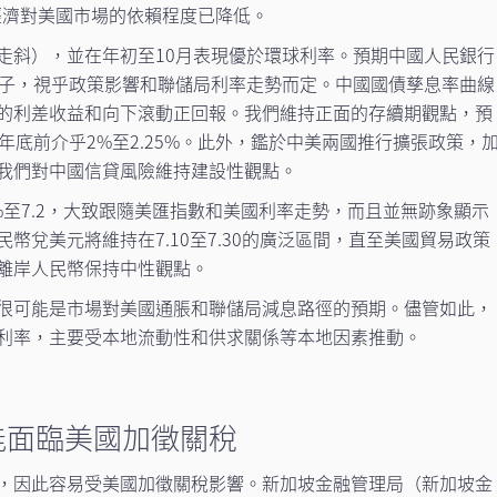
經濟對美國市場的依賴程度已降低。
走斜），並在年初至10月表現優於環球利率。預期中國人民銀行
點子，視乎政策影響和聯儲局利率走勢而定。中國國債孳息率曲線
的利差收益和向下滾動正回報。我們維持正面的存續期觀點，預
年底前介乎2%至2.25%。此外，鑑於中美兩國推行擴張政策，
我們對中國信貸風險維持建設性觀點。
%至7.2，大致跟隨美匯指數和美國利率走勢，而且並無跡象顯示
幣兌美元將維持在7.10至7.30的廣泛區間，直至美國貿易政策
離岸人民幣保持中性觀點。
很可能是市場對美國通脹和聯儲局減息路徑的預期。儘管如此，
利率，主要受本地流動性和供求關係等本地因素推動。
能面臨美國加徵關稅
，因此容易受美國加徵關稅影響。新加坡金融管理局（新加坡金