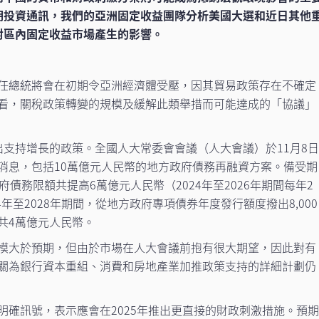
期投資通訊，我們的亞洲固定收益團隊分析美國大選和近日其他
對區內固定收益市場產生的影響。
任總統將會在初期令亞洲經濟體受壓，因其貿易政策存在不確定
看，關稅政策轉變的規模及緩解此類舉措而可能達成的「協議」
出支持增長的政策。全國人大常委會會議（人大會議）於11月8
消息，包括10萬億元人民幣的地方政府債務再融資方案。備受期
府債務限額共提高6萬億元人民幣（2024年至2026年期間每年2
24年至2028年期間，從地方政府專項債券年度發行額度撥出8,000
共4萬億元人民幣。
模大於預期，但由於市場在人大會議前抱有很大期望，因此對有
關為銀行資本重組、消費和房地產業加推政策支持的詳細計劃仍
明確訊號，表示應會在2025年推出更直接的財政刺激措施。預