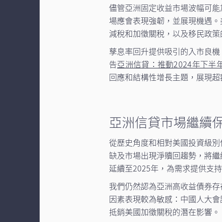
儘管亞洲固定收益市場波幅可能
場應會表現強韌，並展現機遇。
減稅和加徵關稅，以及移民政策的
孳息率回升提供吸引的入市良機
告
亞洲信貸：推動2024年下半
回應和結構性增長主題，展現超
亞洲信貸市場繼續
從歷史角度和相對美國投資級別
缺及市場出現淨贖回趨勢，將繼
延續至2025年，為需求提供支
我們仍然認為亞洲高收益債券存
因素表現較為敏感：中國人大會
抵銷美國加徵關稅的潛在影響。