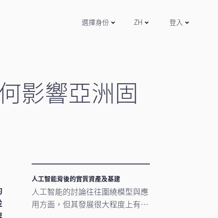
選擇身份
ZH
登入
何影響亞洲固
人工智能背後的實質資產及基建
的
人工智能的討論往往圍繞模型與應
並
用方面，但其發展很大程度上有賴
要
更為實在的要素。數據中心、電網