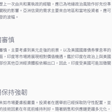
歷上一次由共和黨執政的經驗，應已為地緣政治風險作好充份準
關稅的影響。亞洲信貸的需求主要來自地區和當地投資者，應可
發的波幅。
趨審慎
審慎，主要考慮到美元走強的前景，以及美國國庫債券孳息率的
面，印度等市場將展現相對價值機遇。鑑於印度在政治上與美國
部份其他亞洲經濟體般依賴出口，因此，印度受美國可能加徵關
場保持強韌
未如市場憂慮般嚴重。投資者在選舉前已經採取防守性配置，並
的技術因素在年底前維持利好。隨著銷售和供應鏈更趨多元化，