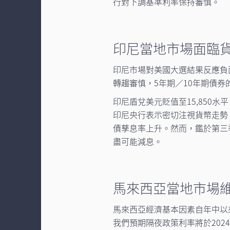
行對下調基準利率保持審慎。
印尼當地市場面臨
印尼市場對美國大選結果反應負
轉趨審慎，5年期／10年期債券
印尼盾兌美元貶值至15,850水
印尼央行表示密切注視貨幣走勢
債孳息率上升。然而，鑑於第三
盡可能減息。
馬來西亞當地市場
馬來西亞經濟基本因素自年中以
我們預期隔夜政策利率將於2024