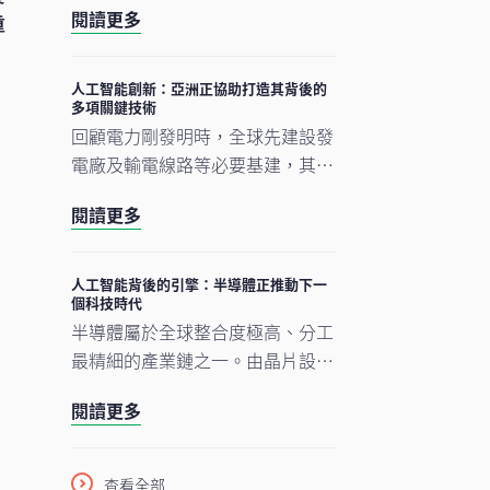
閱讀更多
重
及原材料等實質資產構成支撐人工
智能發展的實體基礎。隨著結構性
因素重塑投資格局，實質資產逐漸
人工智能創新：亞洲正協助打造其背後的
多項關鍵技術
成為推動人工智能建設的支柱。
回顧電力剛發明時，全球先建設發
電廠及輸電線路等必要基建，其後
才能展開真正的轉型。人工智能的
閱讀更多
發展正經歷類似過程。現時企業對
日
晶片、數據中心及電網的大規模投
資，正為人工智能應用在未來數年
人工智能背後的引擎：半導體正推動下一
個科技時代
逐步擴展奠下基礎。在我們看來，
半導體屬於全球整合度極高、分工
市場討論焦點正愈來愈由「人工智
最精細的產業鏈之一。由晶片設
能採用能否延續」轉向「支撐人工
計、設備與材料，到製造及商業
智能發展的關鍵基建如何落地與擴
閱讀更多
化，單是一枚智能手機晶片的生產
建」。在這個發展進程中，亞洲看
流程，已橫跨多個大洲、涉及多個
來正扮演重要角色。
國家，為企業、消費者及投資者帶
期
查看全部