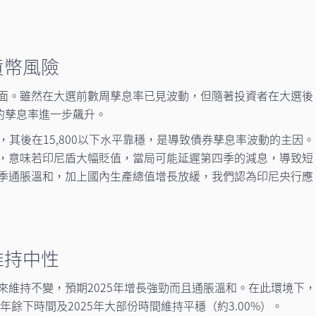
貨幣風險
面。雖然在大選前數周孳息率已見波動，但隨著投資者在大選後
的孳息率進一步飆升。
平，其後在15,800以下水平靠穩，是導致債券孳息率波動的主因。
，意味若印尼盾大幅貶值，當局可能延遲第四季的減息，導致短
季通脹溫和，加上國內生產總值增長放緩，我們認為印尼央行應
維持中性
來維持不變，預期2025年增長強勁而且通脹溫和。在此環境下
年餘下時間及2025年大部份時間維持平穩（約3.00%）。