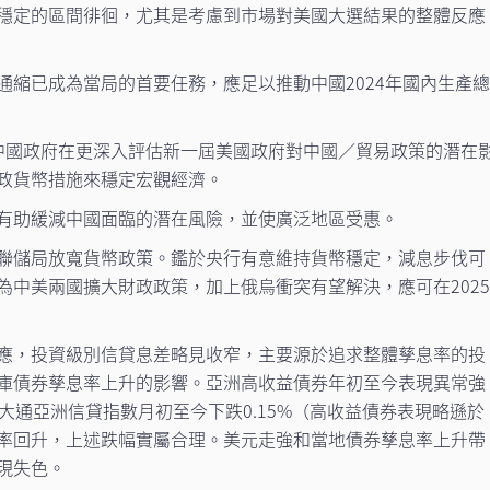
穩定的區間徘徊，尤其是考慮到市場對美國大選結果的整體反應
通縮已成為當局的首要任務，應足以推動中國2024年國內生產
中國政府在更深入評估新一屆美國政府對中國／貿易政策的潛在
政貨幣措施來穩定宏觀經濟。
有助緩減中國面臨的潛在風險，並使廣泛地區受惠。
聯儲局放寬貨幣政策。鑑於央行有意維持貨幣穩定，減息步伐可
為中美兩國擴大財政政策，加上俄烏衝突有望解決，應可在202
應，投資級別信貸息差略見收窄，主要源於追求整體孳息率的投
庫債券孳息率上升的影響。亞洲高收益債券年初至今表現異常強
大通亞洲信貸指數月初至今下跌0.15%（高收益債券表現略遜於
率回升，上述跌幅實屬合理。美元走強和當地債券孳息率上升帶
現失色。