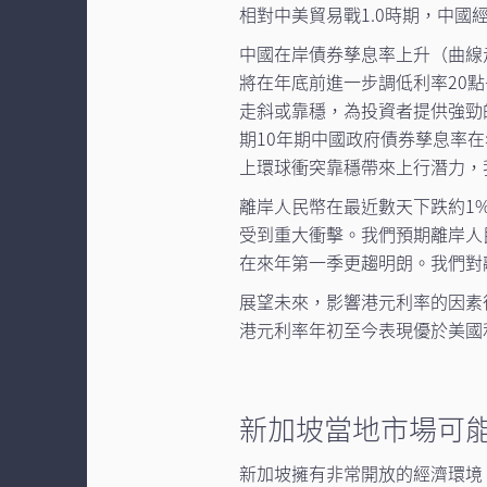
相對中美貿易戰1.0時期，中國
中國在岸債券孳息率上升（曲線
將在年底前進一步調低利率20
走斜或靠穩，為投資者提供強勁
期10年期中國政府債券孳息率在
上環球衝突靠穩帶來上行潛力，
離岸人民幣在最近數天下跌約1
受到重大衝擊。我們預期離岸人民
在來年第一季更趨明朗。我們對
展望未來，影響港元利率的因素
港元利率年初至今表現優於美國
新加坡當地市場可
新加坡擁有非常開放的經濟環境