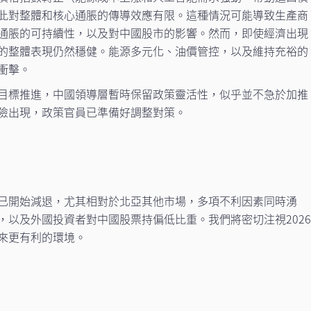
此對整體和核心通脹的傳導效應有限。這種情況可能導致生產商
通脹的可持續性，以及對中國股市的影響。然而，即使經濟出現
的整體表現仍然穩健。能源多元化、油價管控，以及維持充裕的
衝擊。
目標推進，中國領導層暫時保留政策靈活性，似乎並不急於加推
險出現，政策官員已準備好調整對策。
已開始減退，尤其相對於北亞其他市場，多項不利因素同時湧
，以及外國投資者對中國股票持偏低比重。我們將密切注視202
來更有利的環境。