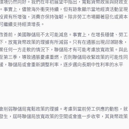
環境仍然向好。我們在年初展望中指出，寬鬆貨幣政策與財政支
。事實上，儘管海外衝突持續，但有跡象顯示當地經濟活動呈現
投資有所增強，消費亦保持強韌。除非勞工市場顯著惡化或資本
可繼續支持經濟增長。
改善前，美國聯儲局不太可能減息。事實上，在增長穩健、勞工
下，放寬貨幣政策的理據有所減弱。只有在通脹出現
回落
跡象，
業任何一方走軟的情況下，聯儲局才有可能考慮放寬政策。與此
至第三季，導致通脹憂慮重燃，否則聯儲局收緊政策的可能性同
緩，聯儲局或會重新調整利率，逐步邁向長期中性利率的水平
會削弱聯儲局寬鬆政策的理據。考慮到當前勞工供應的動態，就
發生，屆時聯儲局放寬政策的空間或會進一步收窄，其貨幣政策