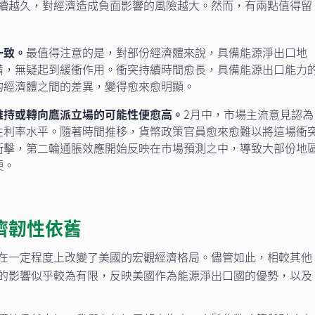
續越久，對經濟造成負面影響的風險越大。然而，有兩點值得留
一致。
最值得注意的是，對部份經濟體來說，具備能源淨出口地
備，無疑起到緩衝作用。衝突持續時間愈長，具備能源出口能力
的經濟體之間的差異，變得愈來愈明顯。
維持或轉向鷹派立場的可能性便愈高。
2月中，市場主流意見認為
性利率水平。隨著時間推移，貨幣政策官員愈來愈難以將這場衝
衝擊，第二輪通脹效應開始反映在市場預測之中，導致大部份地
硬。
濟韌性依舊
在一定程度上改變了美國的宏觀經濟格局。儘管如此，相較其他
的影響似乎較為有限，反映美國作為能源淨出口國的優勢，以及