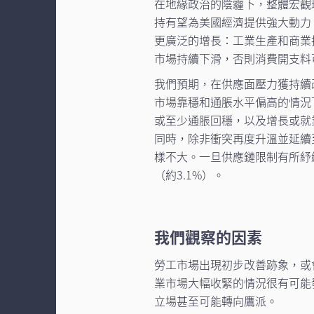
在地緣政治的陰霾下，整體宏觀
持有望為美國經濟提供強大動力
更廣泛的增長：工業生產和商業
市場持續下滑，否則消費開支料
我們預期，在供應面壓力獲持續
市場靠穩和通脹水平偏高的情況
或至少通脹回穩，以及增長或就
同時，除非衝突再度升溫並延續
樣不大。一旦供應鏈限制有所紓
（約3.1%）。
我們觀察的因素
勞工市場出現初步改善跡象，或
業市場大幅收緊的情況很有可能
立場甚至可能轉向鷹派。