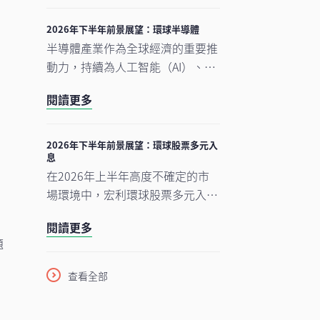
錄得顯著升幅。另一方面，MSCI
明晟中國指數出現回調，主要受外
2026年下半年前景展望：環球半導體
賣市場激烈競爭下商業補貼增加，
半導體產業作為全球經濟的重要推
以及AI資本開支上升所拖累，但我
動力，持續為人工智能（AI）、雲
們認為相關因素已反映於市場價格
端運算及電氣化等長期增長趨勢提
中。在今次下半年展望中，我們將
閱讀更多
供關鍵技術支援。正如我們早前的
重點分析推動中國及香港股票市場
觀點中提及，半導體是一個由結構
影
於2026年下半年表現的五大利好
性需求及實質基建投資所驅動的完
2026年下半年前景展望：環球股票多元入
因素。此外，投資團隊亦闡釋其看
息
整生態系統。隨著行業於2026年
好台灣地區科技產業增長趨勢有望
在2026年上半年高度不確定的市
上半年錄得亮麗表現，我們對後市
衝
延續的原因。
場環境中，宏利環球股票多元入息
展望仍然正面，認為在盈利增長強
（GEDI）基金（「本基金」）表現
勁、資本投資持續增加，以及企業
閱讀更多
穩健 ，並展現出相對較低的波動
AI使用率仍處於起步階段的支持
題
性。此成果主要來自本基金的四大
下，行業升勢有望延續至2026年
投資支柱，採取以收益為核心的策
下半年，並進一步推進至2027
查看全部
略，並在全球多元分散配置增長
年。
型、價值型及收益型股票。在