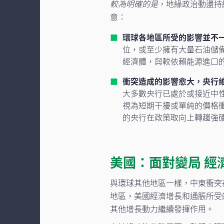
較為明確的是
，地緣政治動盪持
意：
環球各地區所受的影響並不
位，或至少擁有大量石油儲
經濟體，與較依賴能源進口
衝突造成的影響愈大，央行
大多數央行已處於或接近中
視為短期干擾或單純的價格
的央行在政策取向上轉趨強
美國：面對變局 經
與環球其他地區一樣，中東衝突
地區，美國經濟增長和通脹所受
其他增長動力繼續發揮作用。