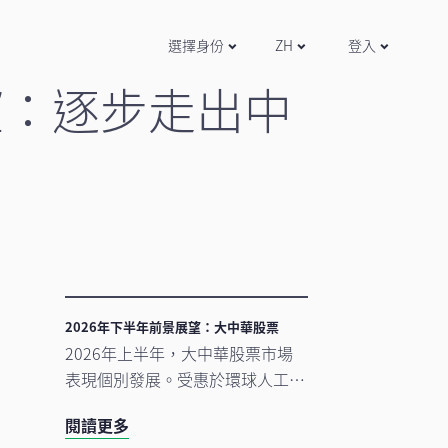
選擇身份
ZH
登入
望：逐步走出中
2026年下半年前景展望：大中華股票
2026年上半年，大中華股票市場
表現個別發展。受惠於環球人工智
能（AI）需求帶動科技產品出口表
閱讀更多
現強勁，中國A股及台灣加權指數