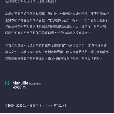
或分析而引致的任何損失亦概不負責。
本網站不適用於任何因其國籍、居住地、外匯管制或其他情況，而使得發布或
瀏覽本網站內容在其司法管轄區內受到限制或禁止的人士。投資者有責任自行
了解並遵守所有相關司法管轄區的適用法律及法規。上述資料僅供參考之用。
所載任何資訊不應依賴作為投資建議，或視作詳細之投資建議。
投資涉及風險。投資者不應只單靠本頁資料而作出投資決定， 而應仔細閱讀
銷售文件，以獲取詳細資料，包括風險因素、收費及產品特點。證券及期貨事
務監察委員會並未有審閱此頁。由宏利投資管理（香港）有限公司刊發。
©1999 - 2026 宏利投資管理（香港）有限公司