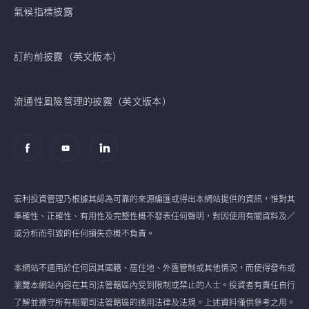
氣候指標披露
訂約前披露（英文版本）
流通性風險管理的披露（英文版本）
宏利投資管理乃根據其認為可靠的來源編匯或得出本網站提供的資訊，惟對其
準確性、正確性、有用性及完整性概不發表任何聲明，對因使用有關資料及／
或分析而引致的任何損失亦概不負責。
本網站不適用於任何因其國籍、居住地、外匯管制或其他情況，而使得發布或
瀏覽本網站內容在其司法管轄區內受到限制或禁止的人士。投資者有責任自行
了解並遵守所有相關司法管轄區的適用法律及法規。上述資料僅供參考之用。