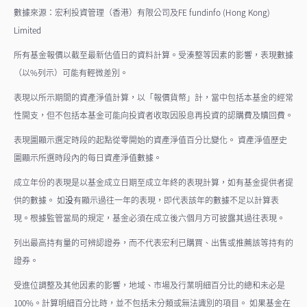
數據來源：宏利投資管理（香港）有限公司及FE fundinfo (Hong Kong)
Limited
所有基金報價以截至最新估值日的資料計算。受湊整等因素的影響，表現數據
（以%列示）可能有輕微差別。
表現以所示期間的資產淨值計算，以「報價貨幣」計，當中包括本基金的經常
性開支，但不包括本基金可能向投資者收取因股息再投資的認購費及贖回費。
表現圖顯示選定時段的起點從零開始的資產淨值百分比變化。 資產淨值歷史
圖顯示所選時段內的每日資產淨值數據。
成立年份的表現是以基金成立日期至成立年終的表現計算，如有基金提供者提
供的數據。 如没有顯示過往一年的表現，即代表該年的數據不足以計算表
現。根據監管當局的規定，基金必須在成立後六個月方可披露其過往表現。
列出最高持有量的可辨認證券，而不代表宏利已購買、出售或推薦該等持有的
證券。
受進位調整及其他因素的影響，地域、市場及行業明細百分比的總和未必是
100%。計算明細百分比時，並不包括未分類或無法識別的項目。 如果基金在