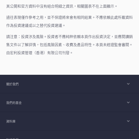
其公開和官方資料中沒有組合明細之資訊，相關圖表不在上面顯示。
過往表現僅作參考之用，並不保證將來會有相同結果。不應依賴此處所載資料
作為投資建議或以之替代投資建議。
請注意：投資涉及風險。投資者不應純粹依賴本頁作出投資決定，並應閱讀銷
售文件以了解詳情，包括風險因素、收費及產品特性。本頁未經證監會審閱。
由宏利投資管理（香港）有限公司刊發。
關於我們
我們的基金
資料庫