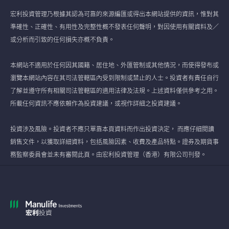
宏利投資管理乃根據其認為可靠的來源編匯或得出本網站提供的資訊，惟對其
準確性、正確性、有用性及完整性概不發表任何聲明，對因使用有關資料及／
或分析而引致的任何損失亦概不負責。
本網站不適用於任何因其國籍、居住地、外匯管制或其他情況，而使得發布或
瀏覽本網站內容在其司法管轄區內受到限制或禁止的人士。投資者有責任自行
了解並遵守所有相關司法管轄區的適用法律及法規。上述資料僅供參考之用。
所載任何資訊不應依賴作為投資建議，或視作詳細之投資建議。
投資涉及風險。投資者不應只單靠本頁資料而作出投資決定， 而應仔細閱讀
銷售文件，以獲取詳細資料，包括風險因素、收費及產品特點。證券及期貨事
務監察委員會並未有審閱此頁。由宏利投資管理（香港）有限公司刊發。