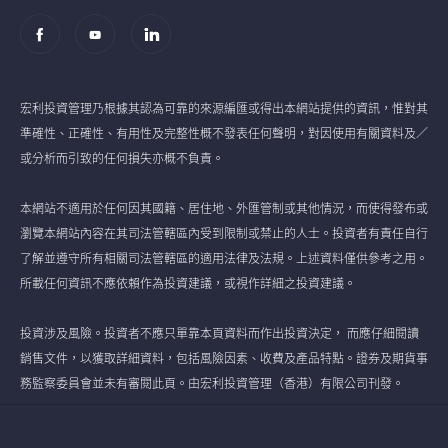
宏利投資管理乃根據其認為可靠的來源編匯或得出本網站提供的資訊，惟對其
準確性、正確性、有用性及完整性概不發表任何聲明，對因使用有關資料及／
或分析而引致的任何損失亦概不負責。
本網站不適用於任何因其國籍、居住地、外匯管制或其他情況，而使得發布或
瀏覽本網站內容在其司法管轄區內受到限制或禁止的人士。投資者有責任自行
了解並遵守所有相關司法管轄區的適用法律及法規。上述資料僅供參考之用。
所載任何資訊不應依賴作為投資建議，或視作詳細之投資建議。
投資涉及風險。投資者不應只單靠本頁資料而作出投資決定， 而應仔細閱讀
銷售文件，以獲取詳細資料，包括風險因素、收費及產品特點。證券及期貨事
務監察委員會並未有審閱此頁。由宏利投資管理（香港）有限公司刊發。