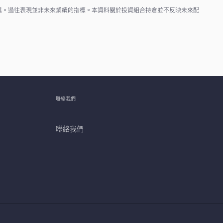
異。過往表現並非未來業績的指標。本資料關於投資組合持倉並不反映未來配
聯絡我們
聯絡我們