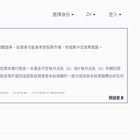
選擇身份
ZH
登入
相關證券，投資者可能會承受股票市場、地域集中及貨幣風險。
從資本撥付股息。本基金可從每月派息（G）或R 每月派息（G）的類別股
付股息等於退回或提取投資者原本投資額的一部分或該原本投資額應佔的任何
理風險、市場風險、信用風險及變現風險。
閱讀更多
包括本基金及其股份類別的風險因素、收費及產品特點。
CNH）將用於人民幣計價類別的估價，因此CNH 匯率與在岸人民幣
，有可能對投資者於基金的人民幣計價類別的投資的價值構成不利影響。