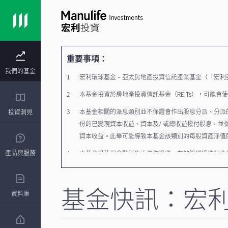
重要事項：
我們的基金
宏利環球基金﹣亞太房地產投資信託產業基金（「宏利
本基金投資於房地產投資信託基金（REITs），可能
本基金相關的派息類別並不保證會作出股息分派、分派的
投資洞見
份的已變現資本收益、資本及/ 或總收益撥付股息，
資本收益。此舉可能導致本基金該類別的每股資產淨值
產品與服務
本基金擬使用金融衍生工具作投資、有效管理投資組合
投資涉及風險。本基金的投資者或須承受資本虧損。投
基金快訊：宏
人民幣目前並非可自由兌換的貨幣，以人民幣支付贖回款
資料庫
（CNY）匯率相比可能存在溢價或折讓，買價或賣價