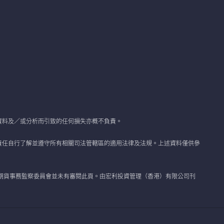
資料及／或分析而引致的任何損失亦概不負責。
責任自行了解並遵守所有相關司法管轄區的適用法律及法規。上述資料僅供參
期貨事務監察委員會並未有審閱此頁。由宏利投資管理（香港）有限公司刊