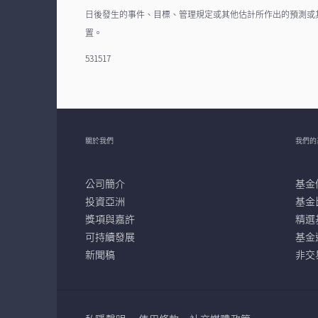
日後發生的事件、目標、管理規定或其他估計所作出的預測或
置。
531517
關於我們
我們的
公司簡介
基金
投資亞洲
基金
獎項與嘉許
精選
可持續發展
基金
新聞稿
非交