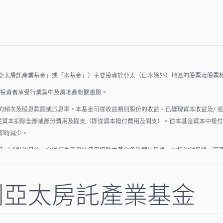
亞太房託產業基金」或「本基金」）主要投資於亞太（日本除外）地區的股票及股票
會使投資者承受行業集中及房地產相關風險。
頻次及股息款額或派息率。本基金可從收益類別股份的收益、已變現資本收益及/ 或
並從資本扣除全部或部分費用及開支（即從資本撥付費用及開支）。從本基金資本中撥
即時減少。
及╱或對沖目的。金融衍生工具的使用導致本基金承受額外風險，包括波動風險、管
資者不應只單靠本資料而作出投資決定，而應仔細閱讀銷售文件，以獲取詳細資料，
利亞太房託產業基金
項及/ 或股息款項可能由於適用於人民幣的匯兌管制及限制而延遲。由於離岸人民幣（
之間並可能存在顯著差價，因此人民幣計價類別的價值將受波動影響。人民幣一旦貶值