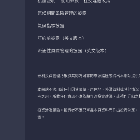
私隱聲明
使用條款
社交媒體政策
氣候相關風險管理的披露
氣候指標披露
訂約前披露（英文版本）
流通性風險管理的披露（英文版本）
宏利投資管理乃根據其認為可靠的來源編匯或得出本網站提供
本網站不適用於任何因其國籍、居住地、外匯管制或其他情況
考之用。所載任何資訊不應依賴作為投資建議，或視作詳細之
投資涉及風險。投資者不應只單靠本頁資料而作出投資決定，
發。