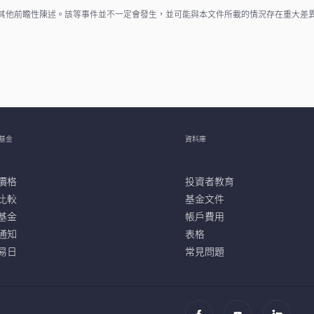
其他前瞻性陳述。該等事件並不一定會發生，並可能與本文件所載的情況存在重大差
基金
資料庫
價格
投資者教育
比較
基金文件
基金
帳戶費用
通知
表格
易日
常見問題