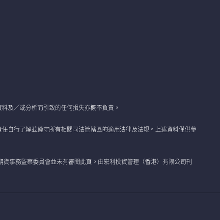
資料及／或分析而引致的任何損失亦概不負責。
責任自行了解並遵守所有相關司法管轄區的適用法律及法規。上述資料僅供參
期貨事務監察委員會並未有審閱此頁。由宏利投資管理（香港）有限公司刊