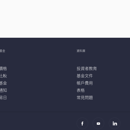
基金
資料庫
價格
投資者教育
比較
基金文件
基金
帳戶費用
通知
表格
易日
常見問題