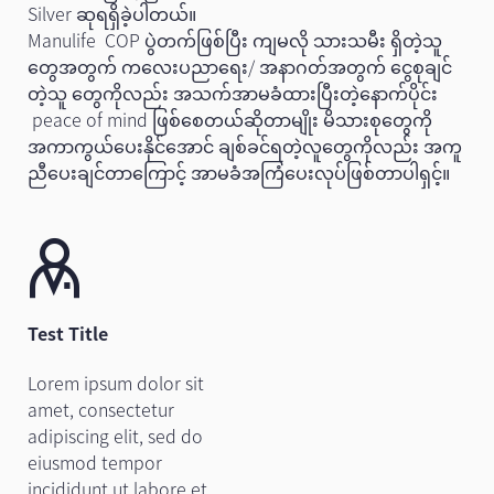
Silver ဆုရရှိခဲ့ပါတယ်။
Manulife COP ပွဲတက်ဖြစ်ပြီး ကျမလို သားသမီး ရှိတဲ့သူ
တွေအတွက် ကလေးပညာရေး/ အနာဂတ်အတွက် ငွေစုချင်
တဲ့သူ တွေကိုလည်း အသက်အာမခံထားပြီးတဲ့နောက်ပိုင်း
peace of mind ဖြစ်စေတယ်ဆိုတာမျိုး မိသားစုတွေကို
အကာကွယ်ပေးနိုင်အောင် ချစ်ခင်ရတဲ့လူတွေကိုလည်း အကူ
ညီပေးချင်တာကြောင့် အာမခံအကြံပေးလုပ်ဖြစ်တာပါရှင့်။
Test Title
Lorem ipsum dolor sit
amet, consectetur
adipiscing elit, sed do
eiusmod tempor
incididunt ut labore et