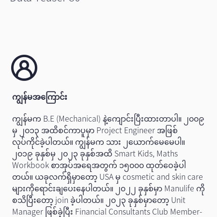
ကျွန်မအကြောင်း
ကျွန်မက B.E (Mechanical) နဲ့ကျောင်းပြီးထားတာပါ။ ၂၀၀၉
မှ ၂၀၁၃ အထိစင်ကာပူမှာ Project Engineer အဖြစ်
လုပ်ကိုင်ခဲ့ပါတယ်။ ကျွန်မက သား ၂ယောက်မေမေပါ။
၂၀၁၉ ခုနှစ်မှ ၂၀၂၃ ခုနှစ်အထိ Smart Kids, Maths
Workbook စာအုပ်အရေအတွက် ၁၅၀၀၀ ထုတ်ဝေခဲ့ပါ
တယ်။ ယခုလက်ရှိမှာတော့ USA မှ cosmetic and skin care
များကိုရောင်းချပေးနေပါတယ်။ ၂၀၂၂ ခုနှစ်မှာ Manulife ကို
စသိပြီးတော့ join ခဲ့ပါတယ်။ ၂၀၂၃ ခုနှစ်မှာတော့ Unit
Manager ဖြစ်ခဲ့ပြီး Financial Consultants Club Member-