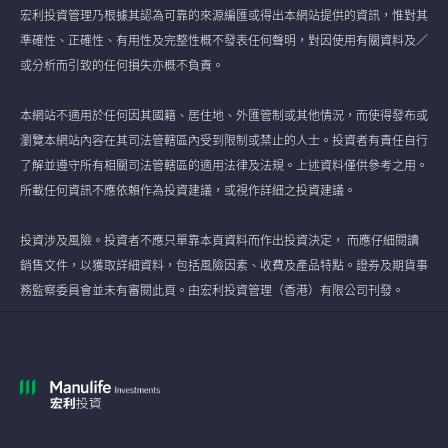
宏利投資管理乃根據其認為可靠的來源編匯或得出本網站提供的資訊，惟對其
準確性、正確性、有用性及完整性概不發表任何聲明，對因使用有關資料及／
或分析而引致的任何損失亦概不負責。
本網站不適用於任何因其國籍、居住地、外匯管制或其他情況，而使得發布或
瀏覽本網站內容在其司法管轄區內受到限制或禁止的人士。投資者有責任自行
了解並遵守所有相關司法管轄區的適用法律及法規。上述資料僅供參考之用。
所載任何資訊不應依賴作為投資建議，或視作詳細之投資建議。
投資涉及風險。投資者不應只單靠本頁資料而作出投資決定， 而應仔細閱讀
銷售文件，以獲取詳細資料，包括風險因素、收費及產品特點。證券及期貨事
務監察委員會並未有審閱此頁。由宏利投資管理（香港）有限公司刊發。
Notification Banner Test ကျွန်မအကြောင်း
- Lorem
查看更多
ipsum dolor sit amet, consectetur adipiscing ...