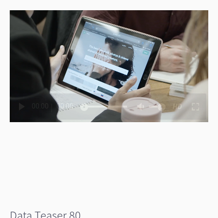
|
00:00
00:00
HD
Data Teaser 80