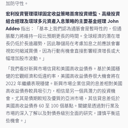
加防守性。
宏利投資管理環球固定收益策略首席投資總監、高級投資
組合經理及環球多元資產入息策略的主要基金經理 John
Addeo
指出：「基本上我們認為通脹會是暫時性的，但通
脹壓力將維持一段比預期更長的時間。全球經濟的潛在增
長仍低於長遠趨勢，因此聯儲局在考慮加息之前應該會審
視如何縮減買債，因為行動有機會直接影響經濟增長或大
幅增加股市波動。」
「我們看好新興市場信貸和美國高收益債券。基於美國穩
健的宏觀經濟和低違約率，美國高收益債券很大機會將在
2022 年繼續表現穩健。新興市場企業信貸的息差相對美國
高收益債券較具吸引力，相信是另一個具潛力的投資機
會。尤其是債期較短及優質的亞洲市場，其信貸息差低於
美國高收益債券 60 至 100 個基點。關鍵是透過對行業及
市場的深入了解以及對債券級別全面的研究，謹慎平衡這
些機會。」