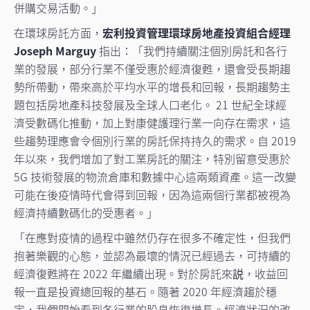
併購交易活動。」
在環球房託方面，
宏利投資管理環球房地產投資組合經理
Joseph Marguy
指出：「我們持續關注個別房託和各行
業的發展，部分行業不僅受惠於經濟復甦，還會受長期趨
勢所帶動，帶來高於平均水平的增長和回報，長期趨勢主
題包括房地產科技發展及全球人口老化。 21 世紀全球經
濟受數碼化推動，加上對康健護理行業一向存在需求，這
些趨勢理應會令個別行業的房託保持持久的需求。自 2019
年以來，我們增加了對工業房託的關注，特別留意受惠於
5G 技術發展的物流倉庫和數據中心這兩類資產。這一改變
可能在後疫情時代會得到回報，因為這兩個行業都被視為
經濟持續數碼化的受惠者。」
「在應對疫情的過程中雖然仍存在很多不確定性，但我們
抱著樂觀的心態，並認為最壞的情況已經過去，可持續的
經濟復甦將在 2022 年繼續出現。對於房託來説，收益回
報一直是投資總回報的基石。隨著 2020 年經濟趨於穩
定，我們開始看到各行業的股息恢復增長。經濟狀況的改