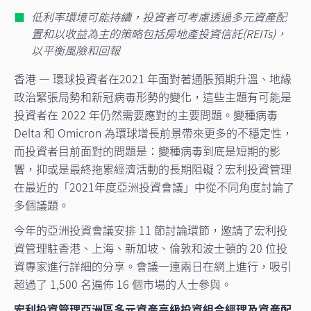
低利率環境可能持續，投資者可考慮透過多元資產配
置和以收益為主的策略包括房地產投資信託(REITs)，
以平衡風險和回報
香港 — 環球投資者在2021 年面對著通脹預期升溫、地緣
政治緊張局勢和新冠病毒形勢的變化，這些主題有可能是
投資者在 2022 年仍然需要應對的主要問題。變種病毒
Delta 和 Omicron 為環球增長前景帶來更多的不穩定性，
而投資者目前面對的問題是：變種病毒到底是短期的影
響，抑或是最終拖累經濟活動的長期阻礙？宏利投資管理
在最近的「2021年度亞洲投資會議」中從不同角度討論了
多個議題。
今年的亞洲投資會議安排 11 節討論環節，邀請了宏利投
資管理駐香港、上海、新加坡、倫敦和波士頓的 20 位投
資專家進行詳細的分享。會議一連兩日在網上進行，吸引
超過了 1,500 名遍佈 16 個市場的人士參與。
宏利投資管理亞洲區多元資產高級投資組合經理及資產配