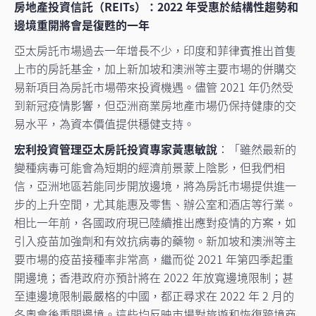
房地產投資信託（REITs）：2022 年受惠於結構性趨勢和
邊境重開將會是復甦的一年
亞太房託市場過去一年增長不少，印度和菲律賓推出首隻
上市的房託基金，加上新加坡和澳洲等主要市場的併購交
易新項目為房託市場帶來投資機遇。儘管 2021 年仍然受
到新冠疫情影響，但亞洲商業房地產市場仍保持健康的交
易水平，為資本價值提供穩健支持。
宏利投資管理亞太房託投資專家黃惠敏說
：「雖然最新的
變種病毒可能會為短期的經濟前景蒙上陰影，但我們相
信，亞洲地區若能同步開放邊境，將為房託市場提供進一
步的上升空間，尤其能惠及零售、辦公室和酒店等行業。
相比一年前，各國政府現已陸續推出應對疫情的方案，如
引入疫苗加強劑和有效抗病毒的藥物。新加坡和澳洲等主
要市場的疫苗接種率非常高，繼而從 2021 年第四季起重
開邊境；香港政府亦預計將在 2022 年放寬邊境限制；甚
至連邊境限制最嚴格的中國，都正尋求在 2022 年 2 月的
冬奧會後重開邊境。這些均反映市場對旅遊和恢復跨境商