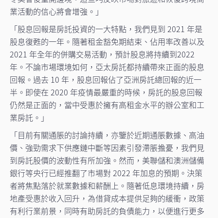
業活動的信心將會增強。」
「股息回報是房託投資的一大特點，我們見到 2021 年是
股息復甦的一年。隨著租金豁免期結束、佔用率改善以及
2021 年全年的併購交易活動，預計股息將持續到2022
年。不論市場環境如何，亞太房託都持續帶來正面的股息
回報。過去 10 年，股息回報佔了亞洲房託總回報的近一
半。即使在 2020 年疫情最嚴重的時候，房託的股息回報
仍然是正面的，當中受惠於擁有高租金水平的辦公室和工
業
房託。」
「目前有關通脹的討論持續，亦鑒於近期通脹數據、高油
價、強勁需求下供應鏈中斷等因素引發滯脹擔憂，我們見
到房託股價的波動性有所加強。然而，美聯儲和澳洲儲備
銀行等央行已經推翻了市場對 2022 年加息的預期。決策
者將焦點落於就業數據和薪酬上。隨著低息環境持續，房
地產受惠於收入回升，為借貸成本提供足夠的緩衝，政策
有利行業前景，同時有助房託的負債能力，以便進行更多