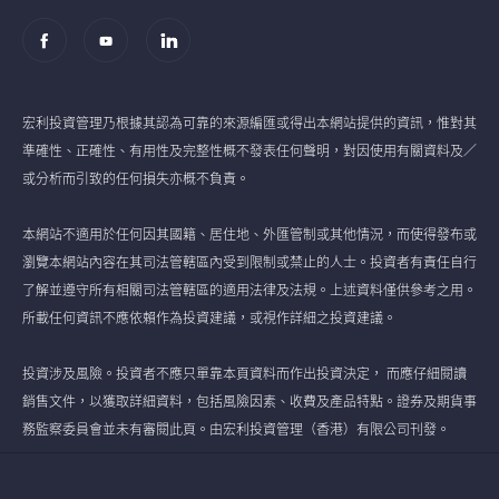
宏利投資管理乃根據其認為可靠的來源編匯或得出本網站提供的資訊，惟對其
準確性、正確性、有用性及完整性概不發表任何聲明，對因使用有關資料及／
或分析而引致的任何損失亦概不負責。
本網站不適用於任何因其國籍、居住地、外匯管制或其他情況，而使得發布或
瀏覽本網站內容在其司法管轄區內受到限制或禁止的人士。投資者有責任自行
了解並遵守所有相關司法管轄區的適用法律及法規。上述資料僅供參考之用。
所載任何資訊不應依賴作為投資建議，或視作詳細之投資建議。
投資涉及風險。投資者不應只單靠本頁資料而作出投資決定， 而應仔細閱讀
銷售文件，以獲取詳細資料，包括風險因素、收費及產品特點。證券及期貨事
務監察委員會並未有審閱此頁。由宏利投資管理（香港）有限公司刊發。