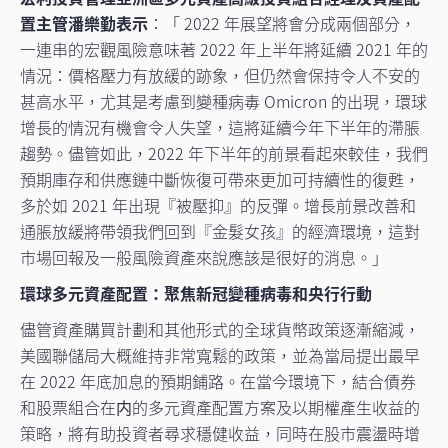
置主管潘樂勤表示
：「 2022 年展望將會分成兩個部分，
一連串的宏觀風險意味著 2022 年上半年將延續 2021 年的
情況：價格壓力有放緩的跡象，但仍然會保持令人不安的
甚高水平，尤其是考慮到變種病毒 Omicron 的出現，環球
增長的情況有機會令人失望，這將延續今年下半年的滯脹
趨勢。儘管如此，2022 年下半年的前景看起來較佳，我們
預期庫存和供應鏈中斷恢復可帶來更加可持續性的復甦，
多於如 2021 年出現『被壓抑』的反彈。增長前景改善和
通脹放緩將帶領我們回到『金髮女孩』的經濟環境，這對
市場回報及一般風險資產來說應該是很好的消息。」
環球多元資產配置：聚焦新冠變種病毒和央行行動
儘管資產購買計劃和其他形式的全球貨幣政策逐漸縮減，
美國聯儲局大概維持非常寬鬆的政策，並為當局提出最早
在 2022 年底加息的預期鋪路。在當今環境下，結合債券
和股票組合在内的多元資產配置方案及以期權產生收益的
策略，將有助投資者尋求穩健收益，同時在股市震盪時增