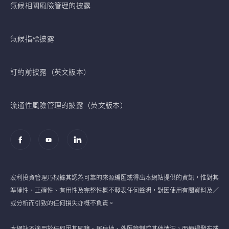
氣候相關風險管理的披露
氣候指標披露
訂約前披露（英文版本）
流通性風險管理的披露（英文版本）
宏利投資管理乃根據其認為可靠的來源編匯或得出本網站提供的資訊，惟對其
準確性、正確性、有用性及完整性概不發表任何聲明，對因使用有關資料及／
或分析而引致的任何損失亦概不負責。
本網站不適用於任何因其國籍、居住地、外匯管制或其他情況，而使得發布或