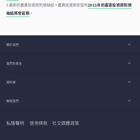
9 最新的盡責投資原則領袖組。盡責投資原則宣布
2021年的盡責投資原則領
袖組將會延期
。
關於我們
我們的基金
資料庫
聯絡我們
私隱聲明
使用條款
社交媒體政策