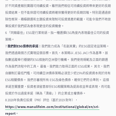
於不同資產類別實踐可持續投資。雖然我們相信可持續投資將帶來更好的長期
投資結果，但不能保證可持續投資將確保獲得更好的長期回報。特別是通過排
除性框架、積極篩選和主題投資來限制可投資資產的範圍，可能令我們不時放
棄投資於我們認為會表現更佳的投資機會。
6 「同類最佳」ESG是行業術語，指一種選擇ESG角度內表現最佳公司的投資
策略。
7
我們對ESG債券的承諾：
我們致力成為「名副其實」的ESG固定收益策略。
我們透過兩個方式實現這個目標。首先，本策略以 JESG JACI 作為基準，該
指數追蹤奉行穩健的ESG措施的亞洲發行機構。 我們使用規範及正面的篩選
作為我們流程中的工具。 最後，我們致力取得正面的 ESG成果。 其次，我們
自願制訂最低門檻，可持續亞洲債券策略必須至少把15%的投資資本用於持有
ESG相關債券。 我們亦審視所有 ESG及綠色債券，確保它們符合準則。 這個
承諾至關重要，投資者須留意部份ESG相關策略為提高收益率或表現，而可能
投資於作出過度承諾（稱為「漂綠」）的企業或主權債券。
8 2020年負責任投資（PRI）評估（基於2019 財年），
https://www.manulifeim.com/institutional/global/en/sri-
report
。