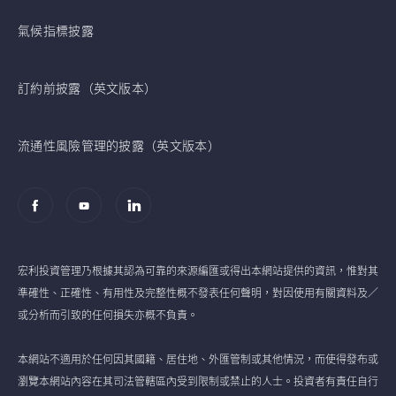
氣候指標披露
訂約前披露（英文版本）
流通性風險管理的披露（英文版本）
宏利投資管理乃根據其認為可靠的來源編匯或得出本網站提供的資訊，惟對其
準確性、正確性、有用性及完整性概不發表任何聲明，對因使用有關資料及／
或分析而引致的任何損失亦概不負責。
本網站不適用於任何因其國籍、居住地、外匯管制或其他情況，而使得發布或
瀏覽本網站內容在其司法管轄區內受到限制或禁止的人士。投資者有責任自行