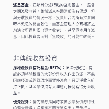
派息基金
：這類具分派特點的互惠基金，一般會
定期派發收益。雖然派息率通常都沒有保證，但
與分散投資的情況一樣，投資組合內所有持倉同
時不派息的機會較低，而基金管理人亦有權將之
前沽貨所得利潤（資本收益），甚至資本用作派
息，因此投資者面對「無錢收」的可能性較低。
非傳統收益投資
房地產投資信託基金(REITs)
：按法例規定，房
託必須將除稅後的大部份淨收入作出分派，不能
因應經濟或經營環境而暫停派息。只要淨收入維
持正數，基金單位持有人理應可按例獲得分派收
益。
優先證券
：優先證券是同時兼備股票及債券特性
的混合證券，通常定有固定派息率，而發行人一