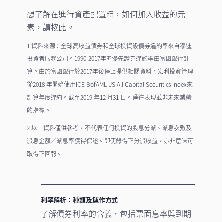
想了解在進行資產配置時，如何加入收益的元
素，請
按此
。
1 資料來源：全球高收益債券和全球投資級債券違約率來自穆迪
投資者服務公司。1990-2017年的優先證券違約率由富國銀行計
算。由於富國銀行於2017年後停止提供相關資料，宏利投資管理
從2018 年開始使用ICE BofAML US All Capital Securities Index來
計算年度違約。截至2019 年12 月31 日。過往表現並非未來業績
的指標。
2
以上資料僅供參考，不代表任何投資的股息分派、派息次數及
派息金額／派息率獲得保證。即使錄得正分派收益，亦非意味可
取得正回報。
利率解析：種類及運作方式
了解債券利率的含義，包括票面息率與到期