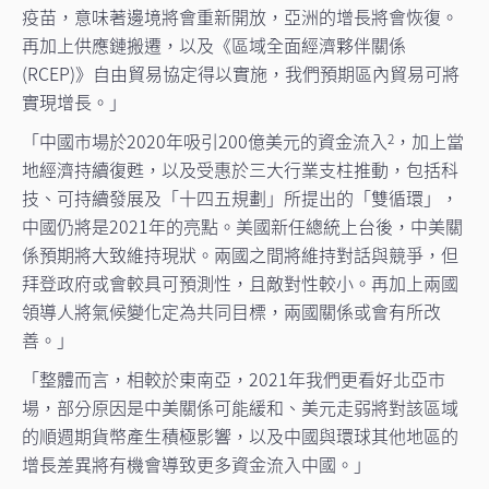
疫苗，意味著邊境將會重新開放，亞洲的增長將會恢復。
再加上供應鏈搬遷，以及《區域全面經濟夥伴關係
(RCEP)》自由貿易協定得以實施，我們預期區內貿易可將
實現增長。」
「中國市場於2020年吸引200億美元的資金流入
，加上當
2
地經濟持續復甦，以及受惠於三大行業支柱推動，包括科
技、可持續發展及「十四五規劃」所提出的「雙循環」，
中國仍將是2021年的亮點。美國新任總統上台後，中美關
係預期將大致維持現狀。兩國之間將維持對話與競爭，但
拜登政府或會較具可預測性，且敵對性較小。再加上兩國
領導人將氣候變化定為共同目標，兩國關係或會有所改
善。」
「整體而言，相較於東南亞，2021年我們更看好北亞市
場，部分原因是中美關係可能緩和、美元走弱將對該區域
的順週期貨幣產生積極影響，以及中國與環球其他地區的
增長差異將有機會導致更多資金流入中國。」