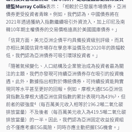
總監Murray Collis
表示：「相較於已發展市場債券，亞洲
債券更受投資者青睞。例如，我們認為，中國債券將在
2021年透過獲納入指數繼續吸引外資流入，加上印尼及南
韓10年期主權債券的交易價格遠高於美國國庫債券。」
「信貸方面，美元亞洲企債平均具備投資級別評級，而其
亦相比美國信貸市場存在孳息率溢價及在2020年的跌幅較
低，我們認為亞洲債券可吸引環球投資者。」
「隨著氣候變化、人口結構及企業管治成為投資者最為關
注的主題，我們亦發現可持續亞洲債券存在吸引的投資機
遇。此外，數據指出相對於傳統債券，可持續投資能夠實
現同等水平甚至更好的回報。例如，摩根大通ESG亞洲信
貸指數及摩根大通亞洲信貸指數的累計表現均為43%
，但
3
前者的碳強度
（每百萬美元收入相等於196.2噸二氧化碳
4
排放當量）不及後者（每百萬美元收入為419.5噸二氧化碳
排放當量）的一半。因此，我們認為亞洲固定收益投資組
合不僅應考慮ESG風險，同時亦應主動把握ESG機會。」