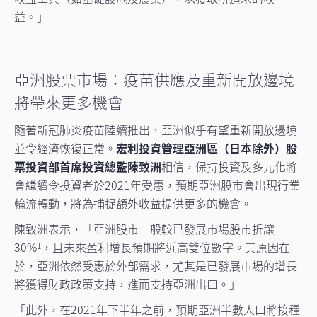
益。」
亞洲股票市場：疫苗供應及重新開放邊境
將帶來更多機會
隨著新冠肺炎疫苗陸續推出，亞洲似乎有望重新開放邊境
並令經濟恢復正常。
宏利投資管理亞洲區（日本除外）股
票投資部首席投資總監陳致洲
相信，保持投資及多元化將
會繼續令投資者於2021年受惠，預期亞洲股市會出現行業
輪流轉動，將為捕捉額外收益提供更多的機會。
陳致洲表示，「亞洲股市一般較已發展市場股市折讓
30%
，且未來盈利增長預期將近高雙位數字。其原因在
1
於，亞洲依然受惠於外部需求，尤其是已發展市場的增長
將獲得財政政策支持，進而支持亞洲出口。」
「此外，在2021年下半年之前，預期亞洲半數人口將接種