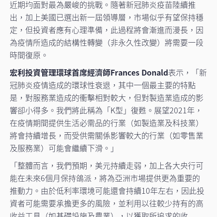
近期均面對最為嚴峻的挑戰。隨著新冠肺炎疫苗陸續推
出，加上美國已選出新一屆領導層，市場似乎有望保持穩
定，但投資者應有心理準備，此過程將會漸進而漫長，因
為疫情所造成的結構性轉變（非永久性改變）將需要一段
時間復原。
宏利投資管理環球首席經濟師Frances Donald
表示，「新
冠肺炎疫情造成的環球性衰退，其中一個最主要的特點
是，對服務業造成的衝擊相對較大，但對製造業造成的影
響卻小得多。我們將此稱為「K型」復甦。展望2021年，
在疫情期間提供生活必需品的行業（如製造業及科技業）
將會持續增長，而受供需關係影響較大的行業（如零售業
及服務業）可能會繼續下滑。」
「整體而言，我們預期，美元持續走弱，加上各大央行可
能在未來6個月保持鴿派，將為亞洲市場提供更為重要的
推動力。由於低利率環境可能還會持續10年左右，因此投
資者可能需要承擔更多的風險，並利用以往較少持有的高
收益工具（如基礎設施及農業），以獲取所追求的收