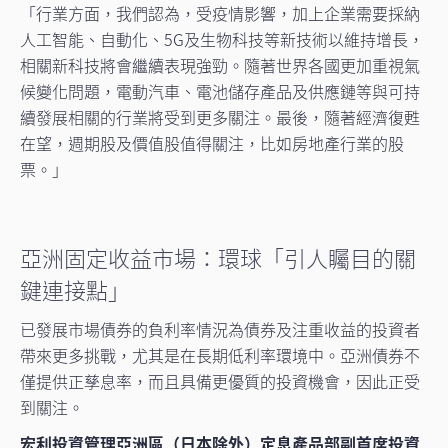
「行業方面，我們認為，受疫情影響，加上企業需要採納
人工智能、自動化、5G及生物科技等新技術以維持增長，
相關新科技將會繼續表現強勁。隨著世界各國更加重視氣
候變化問題，電動汽車、電池儲存產品及供應鏈等與可持
續發展相關的行業將受到更多關注。最後，隨著經濟復甦
在望，週期股及價值股值得關注，比如房地產行業的股
票。」
亞洲固定收益市場：環球「引人矚目的關
鍵連接點」
已發展市場債券的負利率情況為債券及注重收益的投資者
帶來更多挑戰，尤其是在長期低利率環境中。亞洲債券不
僅提供正孳息率，而且具備更優質的投資機會，因此正受
到關注。
宏利投資管理亞洲區（日本除外）定息產品部副首席投資