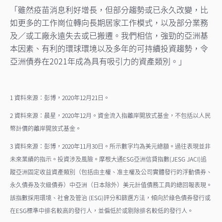
「雖然疫苗消息利好增長，但部分趨勢或已永久改變，比
如更多的工作崗位轉向長期居家工作模式，以及部分業務
及／或工廠永遠失去或已搬遷。我們相信，強勁的亞洲基
本因素、有利的環球環境以及多年的可持續投資趨勢，令
亞洲債券在2021年成為具有吸引力的資產類別。」
1 資料來源：彭博，2020年12月21日。
2 資料來源：晨星，2020年12月。資金流入指離岸開放式基金，不包括以人民
幣計價的離岸開放式基金。
3 資料來源：彭博，2020年11月30日。所示數字均為美元總額。過往表現並非
未來業績的指示。投資涉及風險。摩根大通ESG亞洲信貸指數(JESG JACI)追
蹤亞洲固定收益資產類別（包括由主權、准主權及公司實體發行的浮動債券、
永久債券及次級債券）中亞洲（日本除外）美元計值債務工具的總回報表現。
該指數採用環境、社會及管治 (ESG)評分和篩選方法，傾向於綠色債券發行或
在ESG標準中排名較高的發行人，並偏低於或剔除排名較低的發行人。