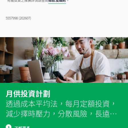
有關獎賞之推廣詳情請查閱
條款及細則
。
5557998 (202607)
月供投資計劃
透過成本平均法，每月定額投資，
減少擇時壓力，分散風險，長遠實
現穩定回報。
了解更多