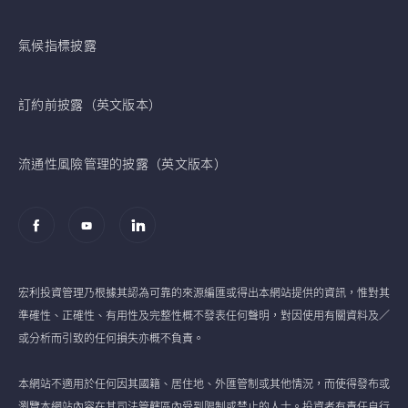
氣候指標披露
訂約前披露（英文版本）
流通性風險管理的披露（英文版本）
宏利投資管理乃根據其認為可靠的來源編匯或得出本網站提供的資訊，惟對其
準確性、正確性、有用性及完整性概不發表任何聲明，對因使用有關資料及／
或分析而引致的任何損失亦概不負責。
本網站不適用於任何因其國籍、居住地、外匯管制或其他情況，而使得發布或
瀏覽本網站內容在其司法管轄區內受到限制或禁止的人士。投資者有責任自行