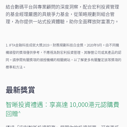
結合數碼平台與專業顧問的深度洞察，配合宏利投資管理
的基金經理嚴選的具競爭力基金，從策略規劃到組合管
理，為你提供一站式投資體驗，助你全面釋放財富潛力。
1. IFTA金融科技成就大獎2019，財務規劃科技白金獎，2020年9月。由不同機
構頒發的獎項僅供參考，不應視為對宏利投資管理、其聯營公司或其產品的認
同。請參閱有關獎項的頒授機構的相關網站，以了解更多有關釐定該等獎項的
標準和方法。
最新獎賞
智晰投資禮遇︰享高達 10,000港元認購費
回贈
^