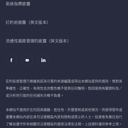
氣候指標披露
訂約前披露（英文版本）
流通性風險管理的披露（英文版本）
宏利投資管理乃根據其認為可靠的來源編匯或得出本網站提供的資訊，惟對其
準確性、正確性、有用性及完整性概不發表任何聲明，對因使用有關資料及／
或分析而引致的任何損失亦概不負責。
本網站不適用於任何因其國籍、居住地、外匯管制或其他情況，而使得發布或
瀏覽本網站內容在其司法管轄區內受到限制或禁止的人士。投資者有責任自行
了解並遵守所有相關司法管轄區的適用法律及法規。上述資料僅供參考之用。