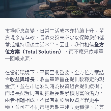
市場瞬息萬變，日常生活成本亦持續上升。單
靠現金及存款，長遠來說未必足以保障您的儲
蓄或維持理想生活水平。因此，我們相信
全方
位方案（Total Solution）
，而不應只依賴單
一回報來源。
在當前環境下，平衡至關重要。全方位方案結
合
收益與增長
：收益策略旨在提供較穩定的現
金流，並在市場波動時為投資組合提供緩衝；
而增長配置則有助把握長期累積財富的潛力。
兩者相輔相成，不僅有助於讓投資歷程更平
穩，並可在不同市場週期中建立更穩健、並兼