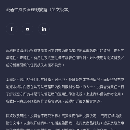
流通性風險管理的披露（英文版本）
宏利投資管理乃根據其認為可靠的來源編匯或得出本網站提供的資訊，惟對其
準確性、正確性、有用性及完整性概不發表任何聲明，對因使用有關資料及／
或分析而引致的任何損失亦概不負責。
本網站不適用於任何因其國籍、居住地、外匯管制或其他情況，而使得發布或
瀏覽本網站內容在其司法管轄區內受到限制或禁止的人士。投資者有責任自行
了解並遵守所有相關司法管轄區的適用法律及法規。上述資料僅供參考之用。
所載任何資訊不應依賴作為投資建議，或視作詳細之投資建議。
投資涉及風險。投資者不應只單靠本頁資料而作出投資決定， 而應仔細閱讀
銷售文件，以獲取詳細資料，包括風險因素、收費及產品特點。證券及期貨事