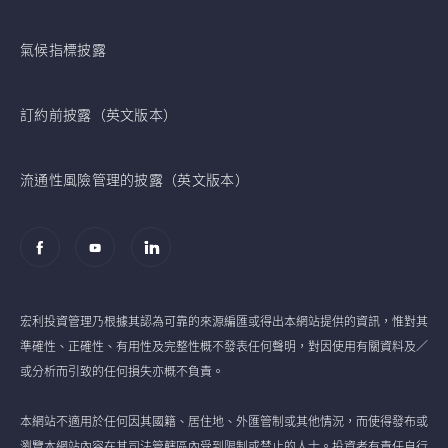
氣候指標披露
訂約前披露（英文版本）
流通性風險管理的披露（英文版本）
宏利投資管理乃根據其認為可靠的來源編匯或得出本網站提供的資訊，惟對其
準確性、正確性、有用性及完整性概不發表任何聲明，對因使用有關資料及／
或分析而引致的任何損失亦概不負責。
本網站不適用於任何因其國籍、居住地、外匯管制或其他情況，而使得發布或
瀏覽本網站內容在其司法管轄區內受到限制或禁止的人士。投資者有責任自行