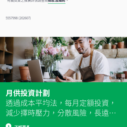
有關獎賞之推廣詳情請查閱
條款及細則
。
5557998 (202607)
月供投資計劃
透過成本平均法，每月定額投資，
減少擇時壓力，分散風險，長遠實
現穩定回報。
了解更多