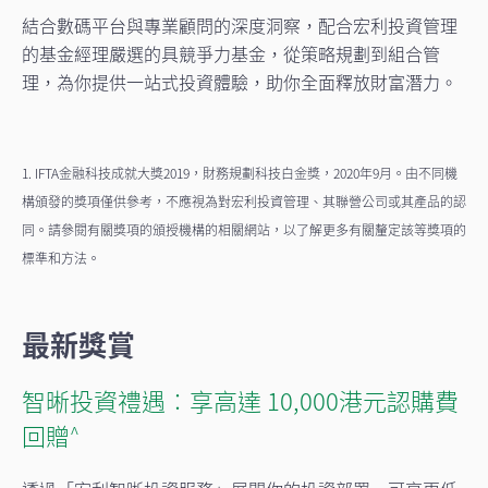
結合數碼平台與專業顧問的深度洞察，配合宏利投資管理
的基金經理嚴選的具競爭力基金，從策略規劃到組合管
理，為你提供一站式投資體驗，助你全面釋放財富潛力。
1. IFTA金融科技成就大獎2019，財務規劃科技白金獎，2020年9月。由不同機
構頒發的獎項僅供參考，不應視為對宏利投資管理、其聯營公司或其產品的認
同。請參閱有關獎項的頒授機構的相關網站，以了解更多有關釐定該等獎項的
標準和方法。
最新獎賞
智晰投資禮遇︰享高達 10,000港元認購費
回贈
^