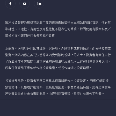
宏利投資管理乃根據其認為可靠的來源編匯或得出本網站提供的資訊，惟對其
準確性、正確性、有用性及完整性概不發表任何聲明，對因使用有關資料及／
或分析而引致的任何損失亦概不負責。
本網站不適用於任何因其國籍、居住地、外匯管制或其他情況，而使得發布或
瀏覽本網站內容在其司法管轄區內受到限制或禁止的人士。投資者有責任自行
了解並遵守所有相關司法管轄區的適用法律及法規。上述資料僅供參考之用。
所載任何資訊不應依賴作為投資建議，或視作詳細之投資建議。
投資涉及風險。投資者不應只單靠本頁資料而作出投資決定， 而應仔細閱讀
銷售文件，以獲取詳細資料，包括風險因素、收費及產品特點。證券及期貨事
務監察委員會並未有審閱此頁。由宏利投資管理（香港）有限公司刊發。